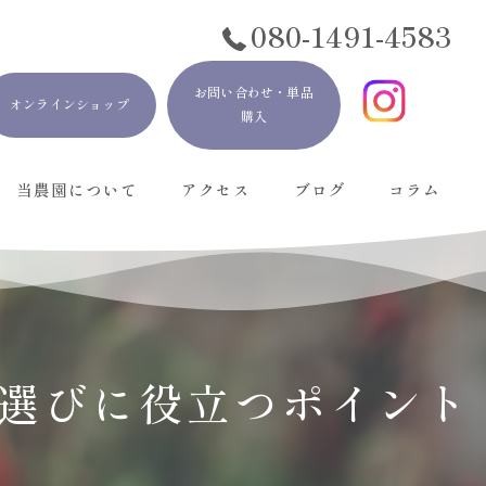
080-1491-4583
お問い合わせ・単品
オンラインショップ
購入
当農園について
アクセス
ブログ
コラム
初めての方も安心
酵素加工食品
ハーブ加工製品
選びに役立つポイント
ランチ営業