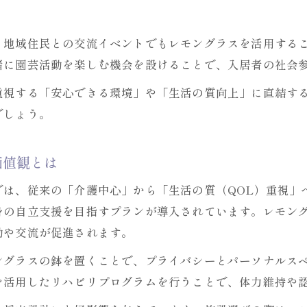
レモングラスが重視するリハビリ支援の魅力
理学療法士の力を活かすレモングラスの特色
、地域住民との交流イベントでもレモングラスを活用する
安心感を生むレモングラスと理学療法士の取組み
緒に園芸活動を楽しむ機会を設けることで、入居者の社会
重視する「安心できる環境」や「生活の質向上」に直結す
でしょう。
価値観とは
では、従来の「介護中心」から「生活の質（QOL）重視」
身の自立支援を目指すプランが導入されています。レモン
動や交流が促進されます。
ングラスの鉢を置くことで、プライバシーとパーソナルス
を活用したリハビリプログラムを行うことで、体力維持や