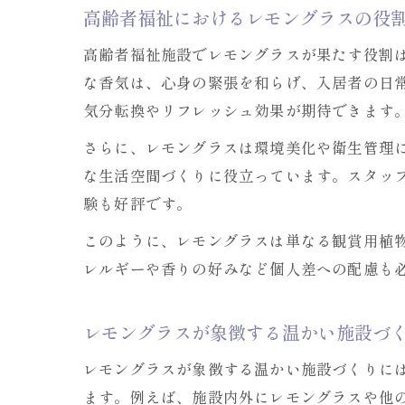
高齢者福祉におけるレモングラスの役
高齢者福祉施設でレモングラスが果たす役割
な香気は、心身の緊張を和らげ、入居者の日
気分転換やリフレッシュ効果が期待できます
さらに、レモングラスは環境美化や衛生管理
な生活空間づくりに役立っています。スタッ
験も好評です。
このように、レモングラスは単なる観賞用植
レルギーや香りの好みなど個人差への配慮も
レモングラスが象徴する温かい施設づ
レモングラスが象徴する温かい施設づくりに
ます。例えば、施設内外にレモングラスや他