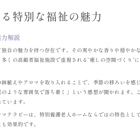
レモングラスならではの強みと安心ポイント紹介
する特別な福祉の魅力
特養選びで注目したいレモングラスの魅力と特色
レモングラスが提供する信頼できる介護サービス
魅力解説
特養選びで活かせるレモングラスの視点とは何か
て独自の魅力を持つ存在です。その爽やかな香りや穏やか
家族目線で考えるレモングラスの特別感
多くの高齢者福祉施設で重視される“癒しの空間づくり”
家族が感じるレモングラスならではの安心感
レモングラスが家族の介護負担を軽減する理由
の鉢植えやアロマを取り入れることで、季節の移ろいを感
レモングラスの特別感が家族に与える満足度
庭のような雰囲気で落ち着く」という感想が聞かれます。
家族目線で選ぶレモングラスの魅力とその背景
れています。
レモングラスが家族のQOL向上に役立つポイント
ロマテラピーは、特別養護老人ホームならではの特色とし
レモングラスの役割と施設選定のコツ
にも効果的です。
レモングラス活用で失敗しない施設選定の方法