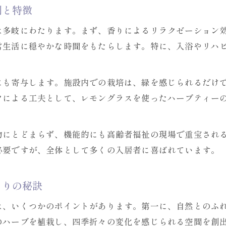
レモングラスの役割が光る施設選びのコツとは
割と特徴
レモングラスが施設選定で重視される理由解説
は多岐にわたります。まず、香りによるリラクゼーション
施設選びに役立つレモングラスの見極め方紹介
常生活に穏やかな時間をもたらします。特に、入浴やリハ
レモングラスを軸に失敗しない施設選定術
。
満足度向上へ導くレモングラスの発想
にも寄与します。施設内での栽培は、緑を感じられるだけ
レモングラス発想がもたらす満足度向上の秘密
フによる工夫として、レモングラスを使ったハーブティー
レモングラスで実現する快適な生活環境とは
レモングラスの工夫が高める入居者満足度
物にとどまらず、機能的にも高齢者福祉の現場で重宝され
お問い合わせはこちら
満足度向上に直結するレモングラスの発想法
必要ですが、全体として多くの入居者に喜ばれています。
レモングラスが提案する新しい価値とその効果
理学療法士も活躍する安心レモングラス
くりの秘訣
レモングラスで理学療法士が活躍する理由解説
は、いくつかのポイントがあります。第一に、自然とのふ
理学療法士と連携したレモングラスの安心体制
のハーブを植栽し、四季折々の変化を感じられる空間を創