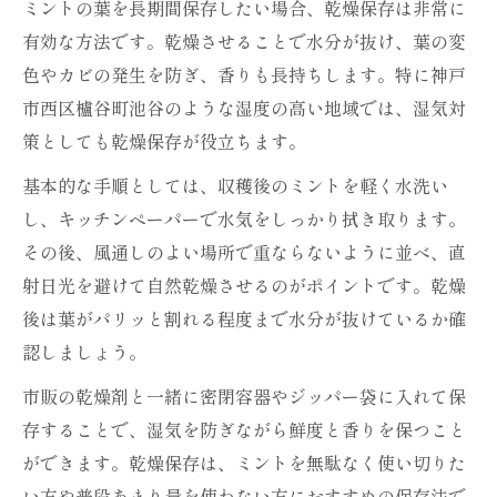
ミントの葉を長期間保存したい場合、乾燥保存は非常に
有効な方法です。乾燥させることで水分が抜け、葉の変
色やカビの発生を防ぎ、香りも長持ちします。特に神戸
市西区櫨谷町池谷のような湿度の高い地域では、湿気対
策としても乾燥保存が役立ちます。
基本的な手順としては、収穫後のミントを軽く水洗い
し、キッチンペーパーで水気をしっかり拭き取ります。
その後、風通しのよい場所で重ならないように並べ、直
射日光を避けて自然乾燥させるのがポイントです。乾燥
後は葉がパリッと割れる程度まで水分が抜けているか確
認しましょう。
市販の乾燥剤と一緒に密閉容器やジッパー袋に入れて保
存することで、湿気を防ぎながら鮮度と香りを保つこと
ができます。乾燥保存は、ミントを無駄なく使い切りた
い方や普段あまり量を使わない方におすすめの保存法で