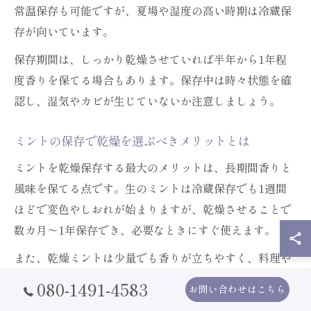
常温保存も可能ですが、夏場や湿度の高い時期は冷蔵保
存が向いています。
保存期間は、しっかり乾燥させていれば半年から1年程
度香りを保てる場合もあります。保存中は時々状態を確
認し、湿気やカビが生じていないか注意しましょう。
ミントの保存で乾燥を選ぶべきメリットとは
ミントを乾燥保存する最大のメリットは、長期間香りと
風味を保てる点です。生のミントは冷蔵保存でも1週間
ほどで変色やしおれが始まりますが、乾燥させることで
数カ月～1年保存でき、必要なときにすぐ使えます。
また、乾燥ミントは少量でも香りが立ちやすく、料理や
お茶、デザートなど幅広い用途に活用できます。冷凍保
080-1491-4583
お問い合わせはこちら
存と違い、解凍の手間がなくサッと使えるのも魅力で