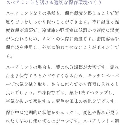
家庭でできるミント保存と使い切りアイデ
スペアミントも活きる適切な保存環境づくり
ア
スペアミントなどの品種も、保存環境を整えることで鮮
ミントを最後まで無駄なく使い切る保存法
度や香りをしっかり保つことができます。特に湿度と温
ミントの冷凍・乾燥・冷蔵活用術でロス削
度管理が重要で、冷蔵庫の野菜室は低温かつ適度な湿度
減
が保たれるため、ミントの保存に最適です。密閉容器や
ミント保存方法ごとの使い道を比較検証
保存袋を使用し、外気に触れさせないことがポイントで
す。
料理やドリンクで活躍するミント保存のコ
ツ
スペアミントの場合も、葉の水分調整が大切です。濡れ
たまま保存するとカビやすくなるため、キッチンペーパ
ーで水気を拭き取り、さらに包んでから容器に入れると
良いでしょう。冷凍保存では、葉を1枚ずつラップし、
空気を抜いて密封すると変色や風味の劣化を防げます。
保存中は定期的に状態をチェックし、変色や傷みが見ら
れたら早めに使い切るのがコツです。スペアミントも適