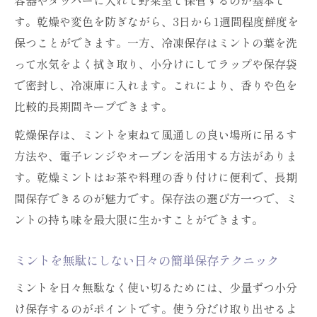
容器やタッパーに入れて野菜室で保管するのが基本で
ミントの下処理で保存期間をしっかり伸ば
す。乾燥や変色を防ぎながら、3日から1週間程度鮮度を
す方法
保つことができます。一方、冷凍保存はミントの葉を洗
ミント保存前に行うべき洗浄と水気の拭き
って水気をよく拭き取り、小分けにしてラップや保存袋
方
で密封し、冷凍庫に入れます。これにより、香りや色を
ミントの下処理が鮮度維持に与える効果と
比較的長期間キープできます。
は
乾燥保存は、ミントを束ねて風通しの良い場所に吊るす
下処理後のミント保存で香りを保つポイン
方法や、電子レンジやオーブンを活用する方法がありま
ト
す。乾燥ミントはお茶や料理の香り付けに便利で、長期
ミントを使いやすく分ける準備と保存テク
間保存できるのが魅力です。保存法の選び方一つで、ミ
ニック
ントの持ち味を最大限に生かすことができます。
冷凍によるミントの変色を防ぐ秘訣
ミントを無駄にしない日々の簡単保存テクニック
ミントを冷凍保存しても変色しにくいコツ
冷凍ミントの使い方と鮮度を保つ保存方法
ミントを日々無駄なく使い切るためには、少量ずつ小分
け保存するのがポイントです。使う分だけ取り出せるよ
小分け冷凍でミントの香りと色味を守るテ