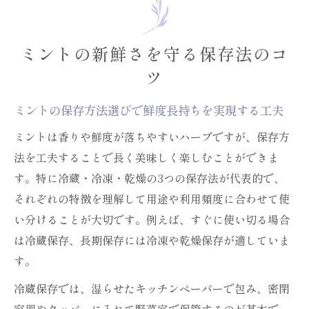
保存前の下処理でミントの風味を最大限キ
ープ
ミントの新鮮さを守る保存法のコ
乾燥や冷凍も活用したミントの保存法比較
ツ
冷蔵庫で長持ちするミントの日持ち術
ミントを冷蔵庫で日持ちさせるコツと注意
ミントの保存方法選びで鮮度長持ちを実現する工夫
点
ミントは香りや鮮度が落ちやすいハーブですが、保存方
ミントの冷蔵保存で長持ちする具体的な手
法を工夫することで長く美味しく楽しむことができま
順
す。特に冷蔵・冷凍・乾燥の3つの保存法が代表的で、
冷蔵庫でミントを変色させない保存方法
それぞれの特徴を理解して用途や利用頻度に合わせて使
キッチンペーパー活用でミントの鮮度をキ
い分けることが大切です。例えば、すぐに使い切る場合
ープ
は冷蔵保存、長期保存には冷凍や乾燥保存が適していま
ミントの冷蔵庫日持ち期間と使い切りの工
す。
夫
冷蔵保存では、湿らせたキッチンペーパーで包み、密閉
下処理から学ぶミントの保存方法