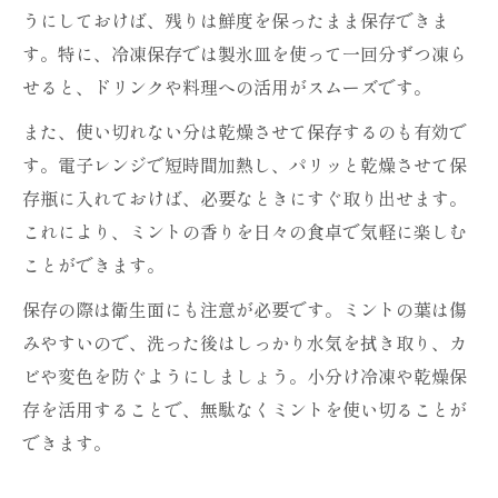
うにしておけば、残りは鮮度を保ったまま保存できま
ク
す。特に、冷凍保存では製氷皿を使って一回分ずつ凍ら
ミント保存で冷凍時の変色対策を徹底解説
せると、ドリンクや料理への活用がスムーズです。
冷凍前の下処理でミントを美しく保存する
また、使い切れない分は乾燥させて保存するのも有効で
方法
す。電子レンジで短時間加熱し、パリッと乾燥させて保
乾燥ミント活用でも香りを楽しむ方法
存瓶に入れておけば、必要なときにすぐ取り出せます。
ミントの葉を乾燥させて保存する実践術
これにより、ミントの香りを日々の食卓で気軽に楽しむ
ミント保存時の乾燥方法と香りを守るコツ
ことができます。
乾燥ミントの作り方と保存方法の違いを解
保存の際は衛生面にも注意が必要です。ミントの葉は傷
説
みやすいので、洗った後はしっかり水気を拭き取り、カ
ミントの保存で乾燥を選ぶべきメリットと
ビや変色を防ぐようにしましょう。小分け冷凍や乾燥保
は
存を活用することで、無駄なくミントを使い切ることが
乾燥ミントをお茶や料理に活かすアイデア
できます。
ミント保存の実践例と使い切る工夫