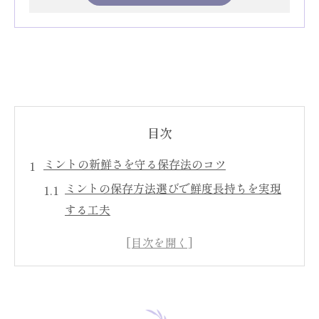
目次
ミントの新鮮さを守る保存法のコツ
ミントの保存方法選びで鮮度長持ちを実現
する工夫
ミントを無駄にしない日々の簡単保存テク
ニック
スペアミントも活きる適切な保存環境づく
り